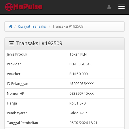
Toggle navigat
Toggl
Riwayat Transaksi
Transaksi #192509
Transaksi #192509
Jenis Produk
Token PLN
Provider
PLN REGULAR
Voucher
PLN 50.000
ID Pelanggan
45092056XXXX
Nomor HP
083896740XXX
Harga
Rp 51.870
Pembayaran
Saldo Akun
Tanggal Pembelian
06/07/2026 18:21